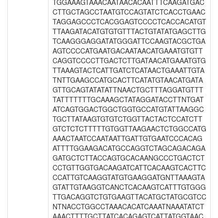
TGGAAAGTAAACAATAACACAATTTCAAGATGAC
CTTGCTAGCCTAATGTCCAGTATCTCACCTGAAC
TAGGAGCCCTCACGGAGTCCCCTCACCACATGT
TTAAGATACATGTGTGTTTACTGTATATGAGCTTG
TCAAGGGAGGATATGGGATTCCAAGTACGCTGA
AGTCCCCATGAATGACAATAACATGAAATGTGTT
CAGGTCCCCTTGACTCTTGATAACATGAAATGTG
TTAAAGTACTCATTGATCTCATAACTGAAATTGTA
TNTTGAAGCCATGCACTTCATATGTAACATGATA
GTTGCAGTATATATTNAACTGCTTTAGGATGTTT
TATTTTTTTGCAAAGCTATAGGATACCTTNTGAT
ATCAGTGGACTGGCTGGTGCCATGTATTAAGGC
TGCTTATAAGTGTGTCTGGTTACTACTCCATCTT
GTCTCTCTTTTTGTGGTTAAGAACTCTGGCCATG
AAACTAATCCAATAATTGATTGTGAATCCCACAG
ATTTTGGAAGACATGCCAGGTCTAGCAGACAGA
GATGCTCTTACCAGTGCACAANGCCCTGACTCT
CCTGTTGGTGACAAGATCATTCACAAGTCACTTC
CCATTGTCAAGGTATGTGAAGGATGNTTAAAGTA
GTATTGTAAGGTCANCTCACAAGTCATTTGTGGG
TTGACAGGTCTGTGAAGTTACATGCTATGCGTCC
NTNACCTGGCCTAAACACATCAAATNAAATATCT
AAACTTTTGCTTATCACAGAGTCATTATGGTAAC