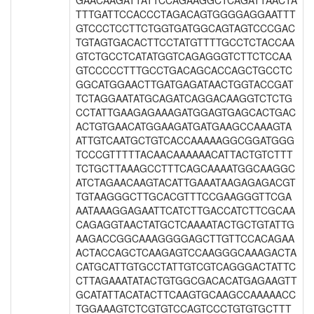
GAACAAGATTATTCCAGAAGGCTCAGATTAACTA
TTTGATTCCACCCTAGACAGTGGGGAGGAATTT
GTCCCTCCTTCTGGTGATGGCAGTAGTCCCGAC
TGTAGTGACACTTCCTATGTTTTGCCTCTACCAA
GTCTGCCTCATATGGTCAGAGGGTCTTCTCCAA
GTCCCCCTTTGCCTGACAGCACCAGCTGCCTC
GGCATGGAACTTGATGAGATAACTGGTACCGAT
TCTAGGAATATGCAGATCAGGACAAGGTCTCTG
CCTATTGAAGAGAAAGATGGAGTGAGCACTGAC
ACTGTGAACATGGAAGATGATGAAGCCAAAGTA
ATTGTCAATGCTGTCACCAAAAAGGCGGATGGG
TCCCGTTTTTACAACAAAAAACATTACTGTCTTT
TCTGCTTAAAGCCTTTCAGCAAAATGGCAAGGC
ATCTAGAACAAGTACATTGAAATAAGAGAGACGT
TGTAAGGGCTTGCACGTTTCCGAAGGGTTCGA
AATAAAGGAGAATTCATCTTGACCATCTTCGCAA
CAGAGGTAACTATGCTCAAAATACTGCTGTATTG
AAGACCGGCAAAGGGGAGCTTGTTCCACAGAA
ACTACCAGCTCAAGAGTCCAAGGGCAAAGACTA
CATGCATTGTGCCTATTGTCGTCAGGGACTATTC
CTTAGAAATATACTGTGGCGACACATGAGAAGTT
GCATATTACATACTTCAAGTGCAAGCCAAAAACC
TGGAAAGTCTCGTGTCCAGTCCCTGTGTGCTTT