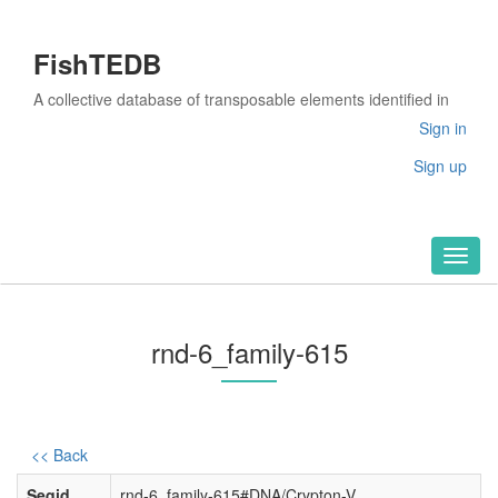
FishTEDB
A collective database of transposable elements identified in
the complete genomes of fish
Sign in
Sign up
Toggl
naviga
rnd-6_family-615
<< Back
Seqid
rnd-6_family-615#DNA/Crypton-V