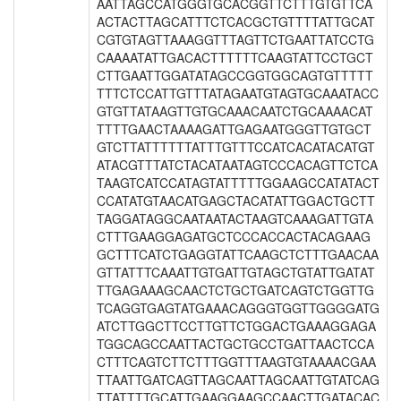
AATTAGCCATGGGTGCACGGTTCTTTGTGTTCA
ACTACTTAGCATTTCTCACGCTGTTTTATTGCAT
CGTGTAGTTAAAGGTTTAGTTCTGAATTATCCTG
CAAAATATTGACACTTTTTTCAAGTATTCCTGCT
CTTGAATTGGATATAGCCGGTGGCAGTGTTTTT
TTTCTCCATTGTTTATAGAATGTAGTGCAAATACC
GTGTTATAAGTTGTGCAAACAATCTGCAAAACAT
TTTTGAACTAAAAGATTGAGAATGGGTTGTGCT
GTCTTATTTTTTATTTGTTTCCATCACATACATGT
ATACGTTTATCTACATAATAGTCCCACAGTTCTCA
TAAGTCATCCATAGTATTTTTGGAAGCCATATACT
CCATATGTAACATGAGCTACATATTGGACTGCTT
TAGGATAGGCAATAATACTAAGTCAAAGATTGTA
CTTTGAAGGAGATGCTCCCACCACTACAGAAG
GCTTTCATCTGAGGTATTCAAGCTCTTTGAACAA
GTTATTTCAAATTGTGATTGTAGCTGTATTGATAT
TTGAGAAAGCAACTCTGCTGATCAGTCTGGTTG
TCAGGTGAGTATGAAACAGGGTGGTTGGGGATG
ATCTTGGCTTCCTTGTTCTGGACTGAAAGGAGA
TGGCAGCCAATTACTGCTGCCTGATTAACTCCA
CTTTCAGTCTTCTTTGGTTTAAGTGTAAAACGAA
TTAATTGATCAGTTAGCAATTAGCAATTGTATCAG
TTATTTTGCATTGAAGGAAGCCAACTTGATACAC