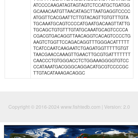
ATCCCCAAGATAGTAGTAGTCTCCATGCTGATGG
GCAAACAATGTTAACATAGCTTAATGAGGTCCCC
ATGGTTCACGAATTCTTGTACAGTTGTGTTTGTA
TGCAAATGCAGTCCCCATGAATGACAAGTTATTG
TGCAGCTGTGTTTGTATGCAAATGCAGTCCCCA
CGACGTGACAGGTTAACAGGTCACAGTCCCCTG
AAGTCTGGTTCCAGACAGGTTTGGGACATTTTT
TCATCCAATCAAGAATCTGAGATGGTTTTTGTGT
TAACGAACCAAAGTTGAACTTGCGTGATTTTTTT
CAACCCTGTGGGACCTCTGGAAAGGGGTGTCC
CCATAAATGACGGGCAGGACATGCGTCCCCGC
TTGTACATAAAGACAGGC
Copyright © 2016-2024 www.fishtedb.com | Version: 2.0