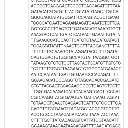
CTAGCCTAATGTCCAGTATCTCACCTGAACTAGG
AGCCCTCACGGAGTCCCCTCACCACATGTTTAA
GATACATGTGTGTTTACTGTATATGAGCTTGTCA
GGGGAGGATATGGGATTCCAAGTACGCTGAAG
TCCCCATGAATGACAANAACATGAAATGTGTTCA
GGTCCCCTTGACTCTTGATAACATGAAATGTGCT
AAAGTACTCATTGATCTCATAACTGAAATTGTATN
TTGAAGCCATGCACTTCATGTGTAACATGATAGT
TGCAGTATATATTNAACTGCTTTAGGANGTTTTA
TTTTTTTGCAAAGCTATAGGATACCTTTTGATAT
CAGTGGACTGTGGTGCCATGTATTAAGGCTGCT
TATAAGTGTGTCTGGTTACTACTCCATCTTGTCTC
TCTTTTTGTGGTTAAGAACTCTGGCCATGAAACT
AATCCAATAATTGATTGTGAATCCCACAGATTTT
GGAAGACATGCCAGGTCTAGCAGACCGAGATG
CTCTTACCAGTGCACAAGGCCCTGACTCTCCTG
TTGGTGACAAGATCATTCACAAGTCACTTCCCAT
CGTCAAGGTATGTGAAGGATGATTAAAGTAGTAT
TGTAAGGTCAACTCACAAGTCATTTGTGGGTTGA
CAGGTCTGTGAAGTTACATGCTACGCGTCCTTG
ACCTGGCCTAAACACATCAAATTAAATATCTAAA
CTTTTGCTTATCACAGAGTCATTATGGTAACATT
GGAAAGTAAACAATAACACAATTTCAAGATGACC