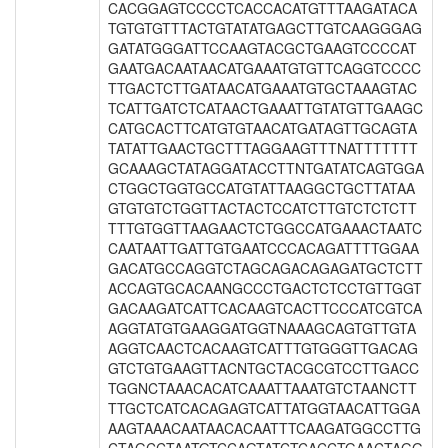
CACGGAGTCCCCTCACCACATGTTTAAGATACA
TGTGTGTTTACTGTATATGAGCTTGTCAAGGGAG
GATATGGGATTCCAAGTACGCTGAAGTCCCCAT
GAATGACAATAACATGAAATGTGTTCAGGTCCCC
TTGACTCTTGATAACATGAAATGTGCTAAAGTAC
TCATTGATCTCATAACTGAAATTGTATGTTGAAGC
CATGCACTTCATGTGTAACATGATAGTTGCAGTA
TATATTGAACTGCTTTAGGAAGTTTNATTTTTTT
GCAAAGCTATAGGATACCTTNTGATATCAGTGGA
CTGGCTGGTGCCATGTATTAAGGCTGCTTATAA
GTGTGTCTGGTTACTACTCCATCTTGTCTCTCTT
TTTGTGGTTAAGAACTCTGGCCATGAAACTAATC
CAATAATTGATTGTGAATCCCACAGATTTTGGAA
GACATGCCAGGTCTAGCAGACAGAGATGCTCTT
ACCAGTGCACAANGCCCTGACTCTCCTGTTGGT
GACAAGATCATTCACAAGTCACTTCCCATCGTCA
AGGTATGTGAAGGATGGTNAAAGCAGTGTTGTA
AGGTCAACTCACAAGTCATTTGTGGGTTGACAG
GTCTGTGAAGTTACNTGCTACGCGTCCTTGACC
TGGNCTAAACACATCAAATTAAATGTCTAANCTT
TTGCTCATCACAGAGTCATTATGGTAACATTGGA
AAGTAAACAATAACACAATTTCAAGATGGCCTTG