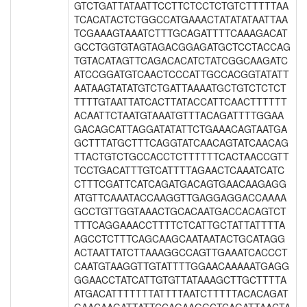
GTCTGATTATAATTCCTTCTCCTCTGTCTTTTTAA
TCACATACTCTGGCCATGAAACTATATATAATTAA
TCGAAAGTAAATCTTTGCAGATTTTCAAAGACAT
GCCTGGTGTAGTAGACGGAGATGCTCCTACCAG
TGTACATAGTTCAGACACATCTATCGGCAAGATC
ATCCGGATGTCAACTCCCATTGCCACGGTATATT
AATAAGTATATGTCTGATTAAAATGCTGTCTCTCT
TTTTGTAATTATCACTTATACCATTCAACTTTTTT
ACAATTCTAATGTAAATGTTTACAGATTTTGGAA
GACAGCATTAGGATATATTCTGAAACAGTAATGA
GCTTTATGCTTTCAGGTATCAACAGTATCAACAG
TTACTGTCTGCCACCTCTTTTTTCACTAACCGTT
TCCTGACATTTGTCATTTTAGAACTCAAATCATC
CTTTCGATTCATCAGATGACAGTGAACAAGAGG
ATGTTCAAATACCAAGGTTGAGGAGGACCAAAA
GCCTGTTGGTAAACTGCACAATGACCACAGTCT
TTTCAGGAAACCTTTTCTCATTGCTATTATTTTA
AGCCTCTTTCAGCAAGCAATAATACTGCATAGG
ACTAATTATCTTAAAGGCCAGTTGAAATCACCCT
CAATGTAAGGTTGTATTTTGGAACAAAAATGAGG
GGAACCTATCATTGTGTTATAAAGCTTGCTTTTA
ATGACATTTTTTTATTTTAATCTTTTTACACAGAT