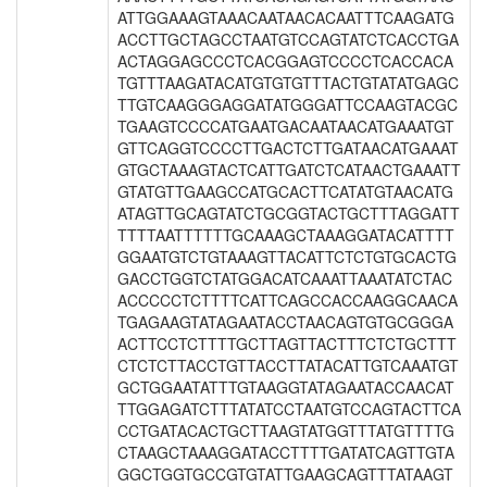
ATTGGAAAGTAAACAATAACACAATTTCAAGATG
ACCTTGCTAGCCTAATGTCCAGTATCTCACCTGA
ACTAGGAGCCCTCACGGAGTCCCCTCACCACA
TGTTTAAGATACATGTGTGTTTACTGTATATGAGC
TTGTCAAGGGAGGATATGGGATTCCAAGTACGC
TGAAGTCCCCATGAATGACAATAACATGAAATGT
GTTCAGGTCCCCTTGACTCTTGATAACATGAAAT
GTGCTAAAGTACTCATTGATCTCATAACTGAAATT
GTATGTTGAAGCCATGCACTTCATATGTAACATG
ATAGTTGCAGTATCTGCGGTACTGCTTTAGGATT
TTTTAATTTTTTGCAAAGCTAAAGGATACATTTT
GGAATGTCTGTAAAGTTACATTCTCTGTGCACTG
GACCTGGTCTATGGACATCAAATTAAATATCTAC
ACCCCCTCTTTTCATTCAGCCACCAAGGCAACA
TGAGAAGTATAGAATACCTAACAGTGTGCGGGA
ACTTCCTCTTTTGCTTAGTTACTTTCTCTGCTTT
CTCTCTTACCTGTTACCTTATACATTGTCAAATGT
GCTGGAATATTTGTAAGGTATAGAATACCAACAT
TTGGAGATCTTTATATCCTAATGTCCAGTACTTCA
CCTGATACACTGCTTAAGTATGGTTTATGTTTTG
CTAAGCTAAAGGATACCTTTTGATATCAGTTGTA
GGCTGGTGCCGTGTATTGAAGCAGTTTATAAGT