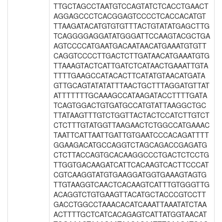
TTGCTAGCCTAATGTCCAGTATCTCACCTGAACT
AGGAGCCCTCACGGAGTCCCCTCACCACATGT
TTAAGATACATGTGTGTTTACTGTATATGAGCTTG
TCAGGGGAGGATATGGGATTCCAAGTACGCTGA
AGTCCCCATGAATGACAATAACATGAAATGTGTT
CAGGTCCCCTTGACTCTTGATAACATGAAATGTG
TTAAAGTACTCATTGATCTCATAACTGAAATTGTA
TTTTGAAGCCATACACTTCATATGTAACATGATA
GTTGCAGTATATATTTAACTGCTTTAGGATGTTAT
ATTTTTTTGCAAAGCCATAAGATACCTTTTGATA
TCAGTGGACTGTGATGCCATGTATTAAGGCTGC
TTATAAGTTTGTCTGGTTACTACTCCATCTTGTCT
CTCTTTGTATGGTTAAGAACTCTGGCCATGAAAC
TAATTCATTAATTGATTGTGAATCCCACAGATTTT
GGAAGACATGCCAGGTCTAGCAGACCGAGATG
CTCTTACCAGTGCACAAGGCCCTGACTCTCCTG
TTGGTGACAAGATCATTCACAAGTCACTTCCCAT
CGTCAAGGTATGTGAAGGATGGTGAAAGTAGTG
TTGTAAGGTCAACTCACAAGTCATTTGTGGGTTG
ACAGGTCTGTGAAGTTACATGCTACCCGTCCTT
GACCTGGCCTAAACACATCAAATTAAATATCTAA
ACTTTTGCTCATCACAGAGTCATTATGGTAACAT