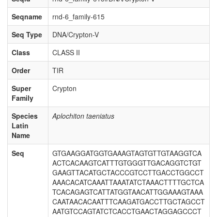
Seqname
rnd-6_family-615
Seq Type
DNA/Crypton-V
Class
CLASS II
Order
TIR
Super
Crypton
Family
Species
Aplochiton taeniatus
Latin
Name
Seq
GTGAAGGATGGTGAAAGTAGTGTTGTAAGGTCA
ACTCACAAGTCATTTGTGGGTTGACAGGTCTGT
GAAGTTACATGCTACCCGTCCTTGACCTGGCCT
AAACACATCAAATTAAATATCTAAACTTTTGCTCA
TCACAGAGTCATTATGGTAACATTGGAAAGTAAA
CAATAACACAATTTCAAGATGACCTTGCTAGCCT
AATGTCCAGTATCTCACCTGAACTAGGAGCCCT