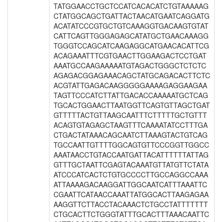
TATGGAACCTGCTCCATCACACATCTGTAAAAAG
CTATGGCAGCTGATTACTAACATGAATCAGGATG
ACATATCCCGTGCTGTCAAAGGTGACAAGTGTAT
CATTCAGTTGGGAGAGCATATGCTGAACAAAGG
TGGGTCCAGCATCAAGAGGCATGAACACATTCG
ACAGAAATTTCGTGAACTTGGAAGACTCCTGAT
AAATGCCAAGAAAAATGTAGACTGGGCTCTCTC
AGAGACGGAGAAACAGCTATGCAGACACTTCTC
ACGTATTGAGACAAGGGGGAAAAGAGGAAGAA
TAGTTCCCATCTTATTGACACCAAAAATGCTCAG
TGCACTGGAACTTAATGGTTCAGTGTTAGCTGAT
GTTTTTACTGTTAAGCAATTTCTTTTTGCTGTTT
ACAGTGTAGAGCTAAGTTTCAAAATATCCTTTGA
CTGACTATAAACAGCAATCTTAAAGTACTGTCAG
TGCCAATTGTTTTGGCAGTGTTCCCGGTTGGCC
AAATAACCTGTACCAATGATTACATTTTTTATTAG
GTTTGCTAATTCGAGTACAAATGTTATGTTCTATA
ATCCCATCACTCTGTGCCCCTTGCCAGGCCAAA
ATTAAAAGACAAGGATTGGCAATCATTTAAATTC
CGAATTCATAACCAAATTATGGCACTTAAGAGAA
AAGGTTCTTACCTACAAACTCTGCCTATTTTTTT
CTGCACTTCTGGGTATTTGCACTTTAAACAATTC