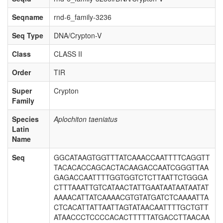
Seqname
rnd-6_family-3236
Seq Type
DNA/Crypton-V
Class
CLASS II
Order
TIR
Super
Crypton
Family
Species
Aplochiton taeniatus
Latin
Name
Seq
GGCATAAGTGGTTTATCAAACCAATTTTCAGGTT
TACACACCAGCACTACAAGACCAATCGGGTTAA
GAGACCAATTTTGGTGGTCTCTTAATTCTGGGA
CTTTAAATTGTCATAACTATTGAATAATAATAATAT
AAAACATTATCAAAACGTGTATGATCTCAAAATTA
CTCACATTATTAATTAGTATAACAATTTTGCTGTT
ATAACCCTCCCCACACTTTTTATGACCTTAACAA