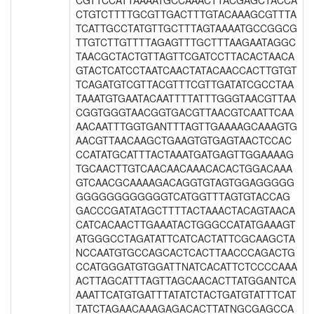
CGTTCCATTAAAATGCCAAACTTACGAGCTACCA
CTGTCTTTTGCGTTGACTTTGTACAAAGCGTTTA
TCATTGCCTATGTTGCTTTAGTAAAATGCCGGCG
TTGTCTTGTTTTAGAGTTTGCTTTAAGAATAGGC
TAACGCTACTGTTAGTTCGATCCTTACACTAACA
GTACTCATCCTAATCAACTATACAACCACTTGTGT
TCAGATGTCGTTACGTTTCGTTGATATCGCCTAA
TAAATGTGAATACAATTTTATTTGGGTAACGTTAA
CGGTGGGTAACGGTGACGTTAACGTCAATTCAA
AACAATTTGGTGANTTTAGTTGAAAAGCAAAGTG
AACGTTAACAAGCTGAAGTGTGAGTAACTCCAC
CCATATGCATTTACTAAATGATGAGTTGGAAAAG
TGCAACTTGTCAACAACAAACACACTGGACAAA
GTCAACGCAAAAGACAGGTGTAGTGGAGGGGG
GGGGGGGGGGGGTCATGGTTTAGTGTACCAG
GACCCGATATAGCTTTTACTAAACTACAGTAACA
CATCACAACTTGAAATACTGGGCCATATGAAAGT
ATGGGCCTAGATATTCATCACTATTCGCAAGCTA
NCCAATGTGCCAGCACTCACTTAACCCAGACTG
CCATGGGATGTGGATTNATCACATTCTCCCCAAA
ACTTAGCATTTAGTTAGCAACACTTATGGANTCA
AAATTCATGTGATTTATATCTACTGATGTATTTCAT
TATCTAGAACAAAGAGACACTTATNGCGAGCCA