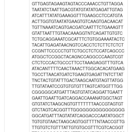
GTTGAGTAGAAGTAGTACCCAAACCTGTTAGGA
TAATATCTAATTGACGTATGTATATGAGATTGTAG
ATCATTTATATGAAAGGTTTGAAGCCTCCATGTA
ACTTGGTGTAATATGAAGTGTCAAGTGACAACAT
TGTTNAAATCAGTGACGATCAATTTCTGAAAGTT
GTATTAATTTGTAACAAAGGTNTCAGATTGTGTC
TCTGCAGGAAATCGCATTTCTGTGGAAAATACTC
TACATTGAGATAACNGTCCACCTCTCTTCTCTCT
CCGNTTCCCCCTGTTCTGCCTCTCCATCAGCCC
ATGGCTCCGGCTACAGNCCAGGCCCAAGTCGT
CTCTCCCACTGCCCTTCCTAAAGAGGTTTGTCA
ATACANTTTTCAACTAAACTTGGCACACATGAAG
TGCCTTAACATGATCTGAAGTGAGATTNTCTTAT
TNCTACTGTATTTGACTAAGCAATGTAGTTATGG
TTGTATAATCCGTGTGTGTTTAGTCATGGTTTGG
CGGGGGCATGATTTAGTGTATCAGGATTGAATT
GAATTGAATTGATCAGGACCAAANATGGCTAGT
GTGTATCTAAGCNGTGTTTTTTTAACCGTAGTGT
GTCTAGTCACGGTTTGGGGGGGGGGGGGGGG
GGCATGATTTAGTATATCAGGACCCAATATGGCT
TGTGTGTAACTAAGCAGTGGTTTTNTAACCGTTG
TTGTGTCTGTTTATTGTGTGCGTTTCGTCACGGT