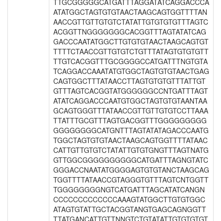
TTGCGGGGGCATGATTTAGGATATCAGGACCCA
ATATGGCTAGTGTGTAACTAAGCAGTGGTTTTAN
AACCGTTGTTGTGTCTATATTGTGTGTGTTTAGTC
ACGGTTNGGGGGGGCACGGTTTAGTATATCAG
GACCCAATATGGCTTGTGTGTAACTAAGCAGTGT
TTTTCTAACCGTTGTGTCTGTTTATAGTGTGTGTT
TTGTCACGGTTTGCGGGGCCATGATTTNGTGTA
TCAGGACCAAATATGTGGCTAGTGTGTAACTGAG
CAGTGGCTTTATAACCTTAGTGTGTGTTTATTGT
GTTTAGTCACGGTATGGGGGGCCNTGATTTAGT
ATATCAGGACCCAATGTGGCTAGTGTGTAANTAA
GCAGTGGGTTTATAACCGTTGTTGTGTCCTTAAA
TTATTTGCGTTTAGTGACGGTTTGGGGGGGGG
GGGGGGGGCATGNTTTAGTATATAGACCCAATG
TGGCTAGTGTGTAACTAAGCAGTGGTTTTATAAC
CATTGTTGTGTCTATATTGTGTGNGTTTAGTNATG
GTTGGCGGGGGGGGGGCATGATTTAGNGTATC
GGGACCNAATATGGGGAGTGTGTANCTAAGCAG
TGGTTTTATAACCGTAGGGTGTTTAGTCNTGGTT
TGGGGGGGGNGTCATGATTTAGCATATCANGN
CCCCCCCCCCCCCAAAGTATGGCTTGTGTGGC
ATAGTGTATTGCTACGGTANGTGAGCAGNGGTT
TTATGANCATTGTTNNGTCTGTATATTGTGTGTGT