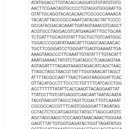
ATATGGACCTTGTACACCAGGATGTGTATGTGTG
AACTTCGAACAGTGCCCCTGTAGGTGGGAATTG
GTATTGCAGGTACACACAACTCGCGCCAAAACA
TACACATTACCCGCCAAATCATACACTATTCCCC
GCCATACGACACAAATTGATAGTAAACGTCAGCT
ACGTGCCTAGGACGTCATGAAGATTTGCTGCAA
TCTGATTTGCAGTGTATTTGCTGCTGTCAATGGC
TGGACCCGGATATAAACATTTGAGCAACAACAC
TGCTTCGGGATCCTGGGATTGAGTGAAAATTGA
AAAGTAAGCCCTTCAAATTGTATATTTTGTACATT
AAATGAAAACTATGTCTGATAGCCTCAAGAGTAA
AGTAGATTTTAGAGTAAAGTAGACATCAGCTAAC
TTAGCTAGCTAACGTTATTTGGTAAACATTAGCT
ATTTTACGCCAATTTAACTGAGTAAGGGATTCAC
GTTACATGCCTTTCCCTCTGTTTTCATCACCTGG
ACCTTTTTTATATTCACCAAGTTACAGGAATTAT
TTATCCTTGTCATGAGGTCAACAATTAATACAATA
TACGTAACGTTAGCCTAGTTCGACTTGTCAAAAT
CGCGCCACCGTTTCAGTCGGGGATTTAGATAG
CCTACTCTCCATGAGTGCTATGCTTAGCCATGTC
AGCTAGCAAGCTCCCAAGTAAACAAACTGGGAA
GAGTTTATTGTGGTGAGATACTGGTTAGATATGG