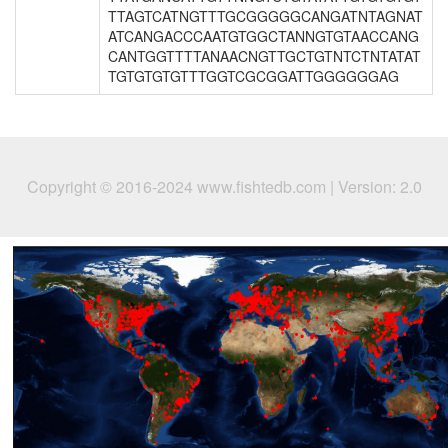
TTAGTCATNGTTTGCGGGGGCANGATNTAGNAT
ATCANGACCCAATGTGGCTANNGTGTAACCANG
CANTGGTTTTANAACNGTTGCTGTNTCTNTATAT
TGTGTGTGTTTGGTCGCGGATTGGGGGGAG
Copyright © 2016-2024 www.fishtedb.com | Version: 2.0