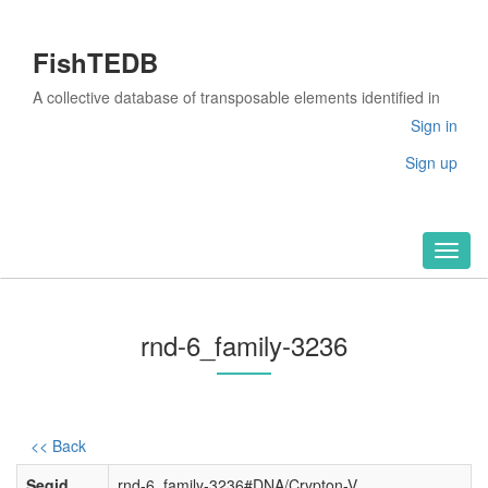
FishTEDB
A collective database of transposable elements identified in
the complete genomes of fish
Sign in
Sign up
Toggl
naviga
rnd-6_family-3236
<< Back
Seqid
rnd-6_family-3236#DNA/Crypton-V