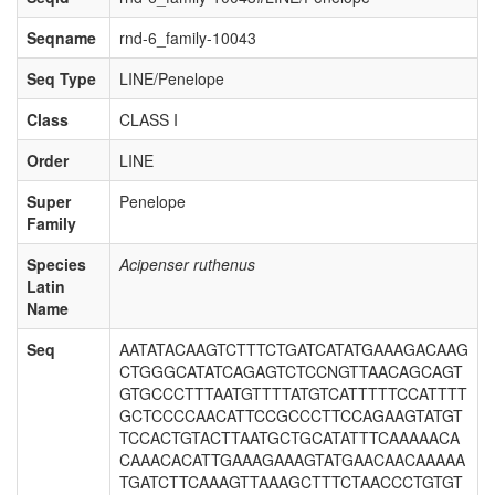
Seqname
rnd-6_family-10043
Seq Type
LINE/Penelope
Class
CLASS I
Order
LINE
Super
Penelope
Family
Species
Acipenser ruthenus
Latin
Name
Seq
AATATACAAGTCTTTCTGATCATATGAAAGACAAG
CTGGGCATATCAGAGTCTCCNGTTAACAGCAGT
GTGCCCTTTAATGTTTTATGTCATTTTTCCATTTT
GCTCCCCAACATTCCGCCCTTCCAGAAGTATGT
TCCACTGTACTTAATGCTGCATATTTCAAAAACA
CAAACACATTGAAAGAAAGTATGAACAACAAAAA
TGATCTTCAAAGTTAAAGCTTTCTAACCCTGTGT