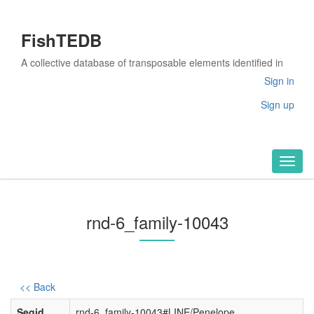
FishTEDB
A collective database of transposable elements identified in
the complete genomes of fish
Sign in
Sign up
Toggl
naviga
rnd-6_family-10043
<< Back
Seqid
rnd-6_family-10043#LINE/Penelope