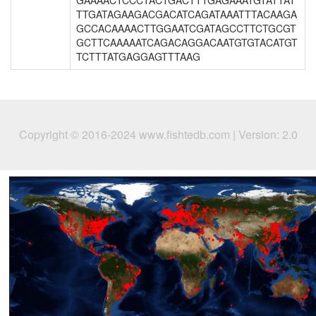
GAAAACTCCCTACTGACTTTGAGAAATGTATTAT
TTGATAGAAGACGACATCAGATAAATTTACAAGA
GCCACAAAACTTGGAATCGATAGCCTTCTGCGT
GCTTCAAAAATCAGACAGGACAATGTGTACATGT
TCTTTATGAGGAGTTTAAG
Copyright © 2016-2024 www.fishtedb.com | Version: 2.0