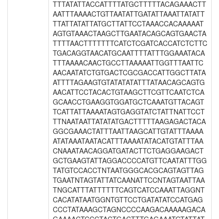
TTTATATTACCATTTTATGCTTTTTACAGAAACTT
AATTTAAAACTGTTAATATTGATATTAAATTATATT
TTATTATATTATGCTTATTCCTAAACCACAAAAAT
AGTGTAAACTAAGCTTGAATACAGCAGTGAACTA
TTTTAACTTTTTTTCATCTCGATCACCATCTCTTC
TGACAGGTAACATGCAATTTTATTTGGAAATACA
TTTAAAACAACTGCCTTAAAAATTGGTTTAATTC
AACAATATCTGTGACTCGCGACCATTGGCTTATA
ATTTTAGAAGTGTATATATATTTATAACAGCAGTG
AACATTCCTACACTGTAAGCTTCGTTCAATCTCA
GCAACCTGAAGGTGGATGCTCAAATGTTACAGT
TCATTATTAAAATAGTGAGGTATCTATTNATTCCT
TTNAATAATTATATATGACTTTTTAAGAGACTACA
GGCGAAACTATTTAATTAAGCATTGTATTTAAAA
ATATAAATAATACATTTAAAATATACATGTATTTAA
CNAAATAACAGGATGATACTTCTGAGGAAGACT
GCTGAAGTATTAGGACCCCATGTTCAATATTTGG
TATGTCCACCTNTAATGGGCACGCAGTAGTTAG
TGAATNTAGTATTATCAANATTCCNTAGTAATTAA
TNGCATTTATTTTTTCAGTCATCCAAATTAGGNT
CACATATAATGGNTGTTCCTGATATATCCATGAG
CCCTATAAAGCTAGNCCCCAAGACAAAAAGACA