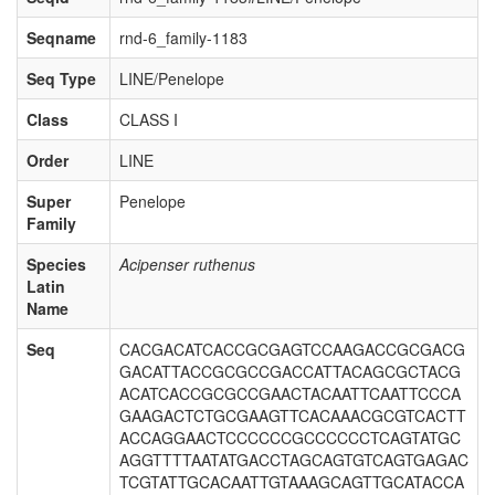
Seqname
rnd-6_family-1183
Seq Type
LINE/Penelope
Class
CLASS I
Order
LINE
Super
Penelope
Family
Species
Acipenser ruthenus
Latin
Name
Seq
CACGACATCACCGCGAGTCCAAGACCGCGACG
GACATTACCGCGCCGACCATTACAGCGCTACG
ACATCACCGCGCCGAACTACAATTCAATTCCCA
GAAGACTCTGCGAAGTTCACAAACGCGTCACTT
ACCAGGAACTCCCCCCGCCCCCCTCAGTATGC
AGGTTTTAATATGACCTAGCAGTGTCAGTGAGAC
TCGTATTGCACAATTGTAAAGCAGTTGCATACCA