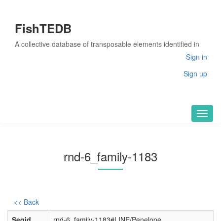
FishTEDB
A collective database of transposable elements identified in
the complete genomes of fish
Sign in
Sign up
Toggl
naviga
rnd-6_family-1183
<< Back
Seqid
rnd-6_family-1183#LINE/Penelope