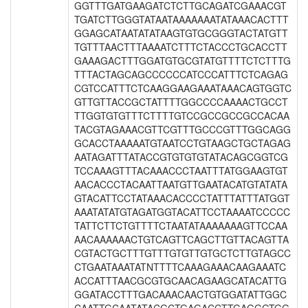
GGTTTGATGAAGATCTCTTGCAGATCGAAACGT
TGATCTTGGGTATAATAAAAAAATATAAACACTTT
GGAGCATAATATATAAGTGTGCGGGTACTATGTT
TGTTTAACTTTAAAATCTTTCTACCCTGCACCTT
GAAAGACTTTGGATGTGCGTATGTTTTCTCTTTG
TTTACTAGCAGCCCCCCATCCCATTTCTCAGAG
CGTCCATTTCTCAAGGAAGAAATAAACAGTGGTC
GTTGTTACCGCTATTTTGGCCCCAAAACTGCCT
TTGGTGTGTTTCTTTTGTCCGCCGCCGCCACAA
TACGTAGAAACGTTCGTTTGCCCGTTTGGCAGG
GCACCTAAAAATGTAATCCTGTAAGCTGCTAGAG
AATAGATTTATACCGTGTGTGTATACAGCGGTCG
TCCAAAGTTTACAAACCCTAATTTATGGAAGTGT
AACACCCTACAATTAATGTTGAATACATGTATATA
GTACATTCCTATAAACACCCCTATTTATTTATGGT
AAATATATGTAGATGGTACATTCCTAAAATCCCCC
TATTCTTCTGTTTTCTAATATAAAAAAAGTTCCAA
AACAAAAAACTGTCAGTTCAGCTTGTTACAGTTA
CGTACTGCTTTGTTTGTGTTGTGCTCTTGTAGCC
CTGAATAAATATNTTTTCAAAGAAACAAGAAATC
ACCATTTAACGCGTGCAACAGAAGCATACATTG
GGATACCTTTGACAAACAACTGTGGATATTGGC