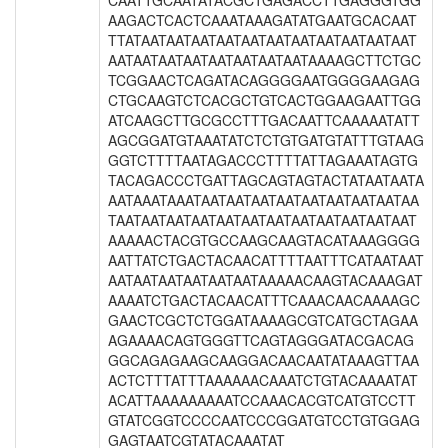
CAATTGCAATATACGCTGAGACCTTGAGGGTGG
AAGACTCACTCAAATAAAGATATGAATGCACAAT
TTATAATAATAATAATAATAATAATAATAATAATAAT
AATAATAATAATAATAATAATAATAAAAGCTTCTGC
TCGGAACTCAGATACAGGGGAATGGGGAAGAG
CTGCAAGTCTCACGCTGTCACTGGAAGAATTGG
ATCAAGCTTGCGCCTTTGACAATTCAAAAATATT
AGCGGATGTAAATATCTCTGTGATGTATTTGTAAG
GGTCTTTTAATAGACCCTTTTATTAGAAATAGTG
TACAGACCCTGATTAGCAGTAGTACTATAATAATA
AATAAATAAATAATAATAATAATAATAATAATAATAA
TAATAATAATAATAATAATAATAATAATAATAATAAT
AAAAACTACGTGCCAAGCAAGTACATAAAGGGG
AATTATCTGACTACAACATTTTAATTTCATAATAAT
AATAATAATAATAATAATAAAAACAAGTACAAAGAT
AAAATCTGACTACAACATTTCAAACAACAAAAGC
GAACTCGCTCTGGATAAAAGCGTCATGCTAGAA
AGAAAACAGTGGGTTCAGTAGGGATACGACAG
GGCAGAGAAGCAAGGACAACAATATAAAGTTAA
ACTCTTTATTTAAAAAACAAATCTGTACAAAATAT
ACATTAAAAAAAAATCCAAACACGTCATGTCCTT
GTATCGGTCCCCAATCCCGGATGTCCTGTGGAG
GAGTAATCGTATACAAATAT