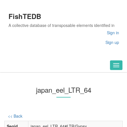
FishTEDB
A collective database of transposable elements identified in
the complete genomes of fish
Sign in
Sign up
Toggl
naviga
japan_eel_LTR_64
<< Back
Seqid
japan_eel_LTR_64#LTR/Gypsy