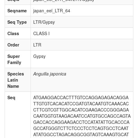
Seqname
japan_eel_LTR_64
Seq Type
LTR/Gypsy
Class
CLASS I
Order
LTR
Super
Gypsy
Family
Species
Anguilla japonica
Latin
Name
Seq
ATGAAGGACCACTTTGTCCAGGAGAGACAGGATTGTGTCACACATCCGATGTACAATGTCAAACACCTTCGTCGTTGGCACATCGAAGACCCGGGAGACAATGGTGTAAGACAATCCATGTGCCAGCCAGTAGACCACCAGGAAGACCTCCATATATTGCACCCAGCCATGGGTCTTCTCCCTCCTCAGTGCCTCAATATATGGCCTAGACAGGCGGTAGTCAAAGTGCATGTCTATCGATAGATCTAAATAGATCTGTACAAGAGGGACATGGGTGTTGGGGGAGGCATATATTTTGCTCCTCTCCTGTAAAAGACAATAAAGTGTAAATAGAATAACGTGTAAATACATAACTAGTGTGCTGTTTTTTCCTGTCTTGTTTTCATTTTTAAACCTAATGATGCATTATCCTTGTGTAAGGCAAAGCATAACAGCTATATTCTACATAGGAACACATTAGATATACAGGAACAATTTCAGTTATGCTTTGATAGTATGTTCAATTTAAGCATGATGTGTGATCTATGTTCAAAACCCATATCAGCATCCTCTTACCATTTGTGTACACAATGCCATGAGCCTCCGCAGTCGTACCCTCCTCCTGTGAATGTCTCTTCGGTTTCACTGTAAGGTGAGCCACACAGCAGCNTCCTCTTCTGTTTTTCAGTTCAAATTCAGAGTCCAACAGGAAGTCAGTGTGGTGAGTGACAGCCAGTGAGTTTAGTTGGGAGGGCCTCAGGATGTGGTTTTGATTGACGCGGTTGTGGCTTTCTTTCACCTGCTGTCCACATGAATCATGTGACTGGGCACCCATTTCTCGGAGGGATTCACACATATGCGCCTTCCACGCTTGGTTAAAAATCTGCAACAAGCAACACAGAGCTCCATTAGCAACTAATGAACAAGCACACCAAACTGCAGTGGGGAATGAAATAATATTAATAACTTATAATATAGTGCATAGAGATGTAAACTCAGCTGAGCATCAGTGCTCTCACAGCATCAAAGCAAAACAGACATCATCGTACTCTGTGCTTCGATCACAGCCAGTCAGCAATGCAATAAAGTCAGTCAACACTCCAGTAAAAAGTCCTGTTGTGGGAGGAGTCTTGCAAGTAGAAATGAGTGCTGAGCCCCAGAGTGAGGTCCGACCGTGTGAGAATATTGTGAGTGCTGTAATCCTAGATGTACGCTAAGGACGGAGGCATGATACTCACACTACTGCTGCTTTGGCACAGCTGCTGCTGGTTTTATGCCAGGAGACCACCATTGCTAGTGGGATCTTCTTTGTTGCATATTTTGGGCAGCAGTCCGCCCCTGCGCTAGGNNNNNNNNNNNNNNNNNNNNNNNNNNNNNNNNNNNNNNNNNNNNNNNNNNNNNNNNNNNNNNNNNNNNNNNNNNNNNNNNNNNNNACACATACACATACACACAAACGCCACAAAAGTATTTCTAAAGGCCTGGGTGTTCATAAATCCACAATAAGCCAAGTTGTCTACAAATGGAGGAAATTCTGTACTTTTGCTACTCTNNNNAGGAGGGGGCATCCTGCAAAGATCACAACAGCACATAATGCAGTGCTAAGGGAAGCCAAGAAGAAATAGGGTACCTGCAGAAATATCTTGAACTTGCTAAAGTCTCTGTTCATTTATCCTCTAAGTAAAATGCTTAACAATGATGTATTCCCAGTGTATTCATGGGAAGACACCACAGANNNNNNNNNNNNNNNNNNNNNNNNNNNNNNNNNNNNNNNNNNNNNNNNNNNNNNNNNNNNNNNNNNNNNNNNNNNNNNNNNNNNNNNNNNNNNNNNNNNNNNNNNNNNNNNNNNNNNNNNNNNNNNNNNNNNNNNNNNNNNNNNNNNNNNNNNNNNNNNNNNNNNNNNNNNNNNNNNNNNNNNNNNNNNNNNNNNNNNNNNNNNNNNNNNNNNNNNNNNNNNNNNNNNNNNNNNNNNNNNNNNNNNNNNNNNNNNNNNNNNNNNNNNNNNNNNNNNNNNNNNNNNNNNNNNNNNNNNNNNNNNNNNNNNNNNNNNNNNNNNNNNNNNNNNNNNNNNNNNNNNNNNNNNNNNNNNNNNNNNNNNNNNNNNNNNNNNNNNNNNNNNNNNNNNNNNNNNNNNNNNNNNNNNNNNNNNNNNNNNNNNNNNNNNNNNNNNNNNNNNNNNNNNNNNNNNNNNNNNNNNNNNNNNNNNNNNNNNNNNNNNNNNNNNNNNNNNNNNNNNNNNNNNNNNNNNNNNNNNNNNNNNNNNNNNNNNNNNNNNNNNNNNNNNNNNNNNNNNNNNNNNNNNNNNNNNNNNNNNNNNNNNNNNNNNNNNNNNNNNNNNNNNNNNNNNNNNNNNNNNNNNNNNNNNNNNNNNNNNNNNNNNNNNNNNNNNNNNNNNNNNNNNNNNNNNNNNNNNNNNNNNNNNNNNNNNNNNNNNNNNNNNNNNNNNNNNNNNNNNNNNNNNNNNNNNNNNNNNNNNNNNNNNNNNNNNNNNNNNNNNNNNNNNNNNNNNNNNNNNNNNNNNNNNNNNNNNNNNNNNNNNNNNNNNNNNNNNNNNNNNNNNNNNNNNNNNNNNNNNNNNNNNNNNNNNNNNNNNNNNNNNNNNNNNNNNNNNNNNNNNNNNNNNNNNNNNNNNNNNNNNNNNNNNNNNNNNNNNNNNNNNNNNNNNNNNNNNNNNNNNNNNNNNNNNNNNNNNNNNNNNNNNNNNNNNNNNNNNNNNNNNNNNNNNNNNNNNNNNNNNNNNNNNNNNNNNNNNNNNNNNNNNNNNNNNNNNNNNNNNNNNNNNNNNNNNNNNNNNNNNNNNNNNNNNNNNNNNNNNNNNNNNNNNNNNNNNNNNNNNNNNNNNNNNNNNNNNNNNNNNNNNNNNNNNNNNNNNNNNNNNNNNNNNNNNNNNNNNNNNNNNNNNNNNNNNNNNNNNNNNNNNNNNNNNNNNNNNNNNNNNNNNNNNNNNNNNNNNNNNNNNNNAGTTGCAGCTGGTTGTGCTGCCTGCCTTGTCAGATTCCGAGGCCAATGCCGATGATGCGCCAGGTGCTGAAGCATTCCCTGCGGTGCCTAGAACAAGGCCGCTGATGGCGCAGGCTACCCTGGGTGCCACCGCTACAACGGAGGTAGAGGCGAAGGCTCCAGCTACCTTGCTTCGCTTTGATCCGTACTCGCTGGAATCCTCAGATTCCAAAGTGGGGGCCCGTGTGAAAATTCGATTGGCACGACTCCAAATGGAGGCGCAAGAAAAGGCAGAGGCACGGGAGGCAGAGATGCAGTTGCGTCTTGAAATCCGTAAATTGGAGCTAGAGGCAGAGAAGGAGATTAAACTGCGACAGCTTGAATTGGAAGCAATGAAGGTTGCGCAGTCGCCTCCTATAGCTCCTCGCAGTGCGGCTCCTTCACCAGTCGGTCCCAGGGACACCTTTGATGTCAGTAAAAATATTGTCCTGGTTCCTCCTTTTCGTGAGTCCGAGGTTGACACGTATTTTAGTGCGTTTGAGCGCATCGCTGTTTCGTTGCGATGGCCTAAGGATGTGTGGCCACTGCTGCTGCAATGTAAATTAGTTGGAAAAGCACAAGAGGTATGTTCAACTCTGCCTCTCCAGGATAGCTTAAATTACGACATCGTAAAAGCTGCAGTTCTGCGTGCATACAAGCTTGTTCCAGAGGCATACAGGCAGAGGTTTAGAAACCATAAGAAACCCCAATCTCATACCTACATTAAGTTCGCCCGAGAAAAGGGTACACTGTTTGATACGTGGTGTGCAGCGAGCAAAGTCATCGATTATAAGTCTCTTCATGAGCTTGTGTTGCTGGAGGAATTTAAAAATTTCTTGCCATATCGTATCGTAGTCTATTTGAATGAACGGAATGTCACTTCCCTGTCGGAAGCAGCTCTTCTTGCAGACAAATTTGTGCTCACTCACAAAAATGTTTTTTTAGCCACTCGTGAGAGGAGCACTGACACAGTTATCACCAGCTCCCAGTCACAGCCCACTCGTATTAAACCACTCGCGACTTGGTTTATAGAGGATCGGGAATGCTTTTATTGCCGCAGTCCAGGTCATTTTATTGCAGACTGCTTTATTTTAAAACGAAAACAACAACAGCAGTCTTCCAATGGGAACCCGTCCAAAGGCGTGGGTTTAATTAAAACAGTTACCCCTCCAGGCACCCATGAGTCCCGAACTGGCTGTATTCCTGAACCCAGTTACGAACCATTCATTCTATCAGGGTTGGTTTCGCTGACTGGCGATCTGAAAGAGCAGCGTCCAGTTAAAATTCTTAGAGATACTGGCGCTGCCCAGTCTTTTGTCCTCGCCGATGTGCTTCCCCTGTCGGACAAGTCTTCCTGTGGTTCCAGTGTTTTAGTACAAGGCATTGAAATGGGTTTTATAGCCATACCTTTACATCGTGTGCACTTACAGTCTGAATTGATTAGCAGCTGTTTTAGAGTGGGAGTACGACCTACACTTGTGAAAGGGGTTACATGTATTATGGGAAATGATATTGCAGGAGGAAAAGTAATGCCTGTGTTAGAAGTGTTGAATGGTCCAGCGACAAGCCCTGTGACCGACACTGTCCGAGTCCTGTCCCGAGTTGTTCCCTGCCTGTGCGGTTACTAGGGCCCAGTCACGCAAATTAGGTGAGCTAGTGGACCTATCCGACACTGTTCTTGTTCCAATATTTGCTTATGATGAAAGTCCTACGCCTGTTCCCAAAATGAGTTCGGAGGAGCAGGTTGATCAGTCGTCTGACAAGGTGACCAGGTCTGAGATGTTGCAATTGCCAGTTAACAGTGCACAGTTAATTACCGTGCAAAAGGCGGACCCCACTCTTAAGTGTTTTTCTTCCGTGTGTAGTCTGGAGGAGGCAAAAGAGCAAGAAGTAGGTTACTTCATTGATAATGGCATTTTATTGCGAAAATGGAATTTACATGGCACTGGAAAGATGGAGTGGAGTGCTGTGTATCAGATTGTCGTACCTCAGGTGCATCGCCAACGTTTTGAGCTTGGCACACGACCACCCCTGGTCGGGACATCTCGGTGTCACAAAAACCTACAACCGCATTCTCATGCATTTTTTCTGGCCAGGTTTGAAAGCAGATGTAGCTCAGTTTTGCCGAACTTGTCACATTTGTCAAGTTACCGGAAAGCCTAATCAGGTTATTCCACCTGCTCCCCTGTGTCCAATTCCAGTGATTGGTGAACCATTCGAGCACGTGATTATTGATTGCGTTGGTCCGTTGCCAAAATCCAAGTCAGGCAATCAGTTCCTGCTGGCCATTATGTGTTTGGCTACCAGGTATCCCGAAGCGATAGCTCTACATAAGATTACCGCCCCTGTAGTAGTGAAAGCTTTGCTTAAGTTTTTCTCAACATTCGGTTTGCCAAAAGTGATACAATCAGATCAGGGAACAAATTTTATGTCCAAACGTTTTTCCCAAGTCATGCAGCCTCTATCCATTAAACATAAGGTCTCCACTGCCTACCATCCTGAGTCTCAGGGTTCCCTGGAACGTTTCCACCAGACGTTAAAGTCCATGTTGCGCAAATACTGCCTTGACAGTGGGCGGGACTGGGATGAGGGCGTGCCATTTGTTTTATTTGCGGTACGCGAAACTATTCAAGAGTCCTTAGGATTCAGTCCAGCAGAGTTAGTCTTTGGTCACAATGTTTGTGGACCGCTAAAGGTTCTCAAAGAACAGTTTATCTATACGGACTCGAAACCAAAAGTTAATGTGCTTGATTACGTTAGTCAATTAAGAGAGTGATTGCATCAGGCCTGCTCTCTTGCCAGAAAAACCCAGTCATCAAAACAGGAAAAGATGAAAAATCTTTATGACAAGAAAGCAGTTTCCCACACATTTAAACCTGGTGATAAGGTTATGGTTATCTTGCCTATTGCTGGTTCTGCCCTCTCAGCCTGTTTCTCTGGCCCATATGTAATCGACAAGAAATTAAATGAAACAGATTTTATTGTTCGTACACCTGACCACAAACGCCAATCTCGCATTTGCCACATAAACATGTTGAAAGAATACTATTCCCAAGATACAGATAACTCGCTGTTAGGGTCCTCAGAACAGATGGCAGGGTGCGCTGTCTCATCTGTTGCCTCTGCCTCTACGGTTGTTGAATCCACTCAAACTGATGGTGGTGATGAAGATGGCCTGGTCTTGCGGAACGCACCTCAGCAGTGTGTTCGGTTGGCCAACTTGGAGATTTTGAGTGATCTCCCCTCTCACTTGTTTTATTTGTCTGAAGAACAAAAGAAAGACGTTATGTTATTAATAAATGACTACCTATGCCTTTTTAATGATGTACCCTCCCGAACTACAGTGTTACAACATGATATAGACGTTAGCGGTGCTGCACCTATCCACCAGCATCCGTATCGTGATAATCCCACCAAAAGAGCAATTATAAAAAAGGAGGTTGAATACCTGCTCGATAATGGTTTAGCTGAGCCCAGTTTAAGTCCCTGGAGCTCTCCGTGTCTATTAGTTCCTAAACCAGATGGTACATCTCGATTTTGTACAAATTACAGAAAAGTAAACGCTGTCACAGTTCCAGACTCTTGTCCGTTGCCTCGTATGGAGGATTGCATAGACAACCTTGGCTCAGCTGCATACATCACTAAATGAGATTTATTAAAGGGATACTGGCAAGTTCCCTTAACACCCCGTGCATCTGAGATTTCTGCTTTTGTGACCCCAGATGTTTTTCTGCTGTATTCTGTTATGGCCTTTGGTTTGAGAAATGCTCCCGCAACGTTTCAACGATTAGTTAATTTCGTTTGGGCAGATGTTCCTAATTGCAATGCATATTTATATGACCTCATTGTGTACTCGTCTGATTGGTCAGAACACCTGAGCAGGCTCCGCTCAGTGTTTGACCGTCTTGCAAAGGCCACACTCACACTGAACCTGGCCAAATGTGAATTTGCTAGGGCTACAGTGACTTACCTTGGCAAACAGGTTGCTTACGGTCAGGTGCGCCCTGTAGATGCCAAGATCTCTGCCATTGTGAAGTTCCCTATTCCCTCAATGAGGCGCGAGCTGCACAGGTTTCTTGGCATGGCGGGTTATTACCGCAGCTTCTGCAAAAAATTTTCCACTGTCATCACCCCTCTTACTTGTCTGCTCAGTCCCTCCTGGCCCTTCATTTGGTCTGCTGATTGCCAACATGCCTTTGATAATGTCAAAGCCCTTCTGTGTAGTGTACCTGTCCTCGCTGCCCCAAACTTCACCCTGCCATTTACGTTAGAAGTAGACACGATCAGGGTGGGAGCTGGTGCAGTTCTTATCCAAGAAGATGAAAATGGCTTAGACCATCCCGTGTGCTATTTCTCCNNTAAATTCAATAAACATCAGGTTAACTATTCCACCATAGAGAAGGAAACGCTTGCCTTGCTGTTGGCTCTTCAGTTTTTCGAGGTCTACATTGGTTCTAGTTCATTGTCTCTCACAGTTTATACTGACCACAACCCCTTAGTGTTCCTGTCACGCATGTACAATCAGAATCAGCGACTCATGCGCTGGTCATTGATAATATAATATAACATAAAAGAGGATGTGACAATGTTTTAGCAGATGCGTTGTCTCGTGTGTGATGTGTTCTGTGTCCAAAAGTGTGTGCTCGTGTATTAGCCTAAATACTGTCAACTGTAACTTTGCTTTTATGTGTGGAGGTGTTACGTCCCCACGTGTGTGTACGTGGTTGTTGTTCTCCCTCTCTGTGTTTTTCCATTCTCGCATCCCTTCATCCAGGTGTCCCTCCTCCTGTCAGTCCTTCACCAGTCCTTCATCTAGGTGTCCATCTGCTTTTGGTTCCCTGCACGTCACTCACCATTCAGGCTCCGTTCCAGCACCCAACCCGAGACAGCACAACTATTCAAAACTCTTCCGTTCTCAGTCGCCGGTGCTTCATGCCTTACATTTGCGAATTGCTCACTGTATTCTGCGGTTATCCGATTGTCATTTGTTGTNNNNNNNNNNNNNNNNNNNNNNNNNNNNNNNNNNNNNNNNNNNNNNNNNNNNNNNNNNNNNNNNNNNNNNNNNNNNNNNNNNNNNNNNNNNNNNNNNNNNNNNNNNNNNNNNGCACGTAGGTGAATTGCTGTATAGATACACTAGGTTAGGGGTGGGTGCCACTCCCTGTACTTTGTTTGGTAGCATAGAACAGTCAGTTAGGTTTTGGTTTTCATACTTATTTTAGTAGTTAGGTTAGCGAGTATTATCTAATTAAGTTAGGCAGATTTGAGTGTTTTGATTTTTACTCTGTTCTTCTCTTTGGCACCTCTCTTGTTCCTTTTCCCTCTATTATGGGTTATGTCTGTGTCCTTACTGGTACTTGTACATATTGTNNNNNNNNNNNNNNNNNNNNNNNNNNNNNNNNNNNNNNNNNNNNNNNNNNNNNNNNNNNNNNNNNNNNNNNNNNNNNNNNNNNNNNNNNNNNNNNNNNNNNNNNNNNNNNNNNNNNNNNNNACCCCTAGACACTCTGGGGTCGTAACATCGACCTACTCCTGTGAAATGTACAAGCTTAATATAATGACCACACAGATGAAAAACGGAGTCTAGCAGTAATGGAACACATGTAGGCTATAAATGCAGGACATAGCCACGATGTTGTCCTATTTACTAAATACTTCCATTTACATTCAGACACTCTACATTTATTATTTAGAATAGTTTGGCCAGTTGGAAGCTCCTTTACCACTGGTTTTACAGAGAGTTAATGATTTTAGTGTTTCTTAGGCAGTCCATAGTCTTTGCATCTCTCACAGGAAGATCCACTATAATAAATATGACAAACACTGTGTGAAAGAAAAGGCACGTTCTTGATTTATTAATGTGCAAACAAAAATGTAGAAGAAAAGTTCTTGAATTATTGACTGAAACCAAAATGTAACAGAAAAGCCATTTATTCACTTTACAAAATGAAATAGTCATGATCTTGCAGAGGTGAGGGACACTGGTTTGGGGCTGACACTTGTGCTGTCAGTGTGTCCTTGTAATGCTGACCTCCATGTTCATCCGCTTGCACAGGTGGTGGTGGTGGCACTGGATCCTCTTCCTCAGCCGGCTCCAGGATGTCCCCAGCAGTGATGCAGATGTTATGGAGCACTGCACACACTGCAACGACATTAGGAGCAAAGGTGTGATCCACTTCCAGGGCTTTGAAGAAGATCCCTTGCCACCGTGCCTTCATCATGCCAAAGGCCCTCTCTATAATGGATCGGGCTCTGGCATGGTGAGCGTTGAAGCACGACTCCACTCCTCCCCTCATTGGTTCCTGGTATGGGGTAATGAGGTTGACTGGTGCAGTCAGAGATGGGTATCCATCCCCCACAATGAAGCAGCCAGCTGGTGGGTAACAGCCCCTGACAAACACTGGACTATTTCTTAGCACCCTGGTGTCGTGGACTGAACCAGGGTAACCAACAAATATGTCCAAAAATTTGCCAGTGCTGTCACAGATTGCCTGAAGCTGGACAGAGTGGAAGAGTTCAGTTCAGGTAATCTTGTGCATGTGGACCATGGGGAGCCTTGATGCGGACGTGGCATCCATCAATGGCTCCCACTCAGCGGCTGAAGGCTGGGCTGTTGGCAAGGTGTTGGAAGCCATGGCCAACTTCAGCACACTGTGCCAGTGTGGGGAAGTGGACCACTTTGTCCAGGAGAGATAGGATTGTGTCACACATCCGTCGTTGGCACATCGAAGACCCGGGAGACAATGGTGTAGACCACCAGGAAGACCTCCATATATTGCACCCAGCCATGGGTCTTCTCCCTCCTCAGTGCCTCAATAGATGGCCTAGACAGGCGGTAGTCAAAGTGCATGTCTATCGATAGATCTAAATAGATCTGTACAAGAGGGACATGGGTGTTGGGGGAGGCATATATTTTGCTCCTCTCCTGTAAAAGACAATAAAGTGTAAATAGAATAACGTGTAAATACATAACTAGTGTGCTGTTTTTTCCTGTCTTGTTTTCATTTTTAAACCTAATGATGCATTATCCTTGTGTAAGGCAAAGCATAAC